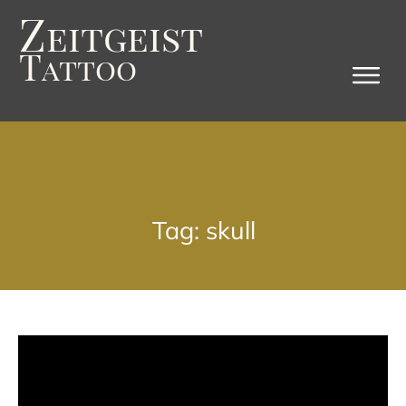
Z
eitgeist
T
attoo
Tag: skull