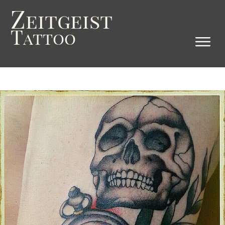
Z
eitgeist
T
attoo