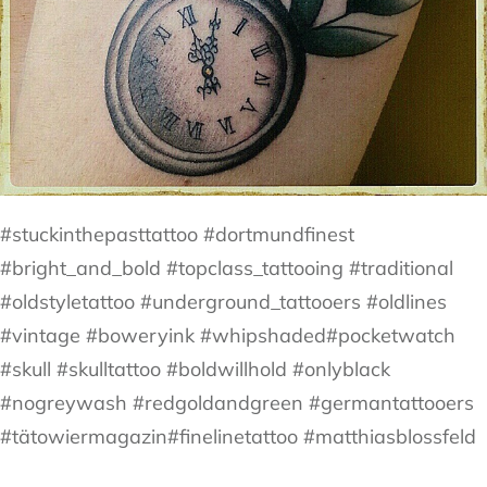
#stuckinthepasttattoo #dortmundfinest
#bright_and_bold #topclass_tattooing #traditional
#oldstyletattoo #underground_tattooers #oldlines
#vintage #boweryink #whipshaded#pocketwatch
#skull #skulltattoo #boldwillhold #onlyblack
#nogreywash #redgoldandgreen #germantattooers
#tätowiermagazin#finelinetattoo #matthiasblossfeld