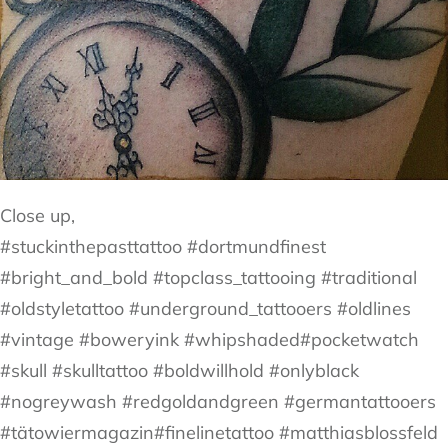
Close up,
#stuckinthepasttattoo #dortmundfinest
#bright_and_bold #topclass_tattooing #traditional
#oldstyletattoo #underground_tattooers #oldlines
#vintage #boweryink #whipshaded#pocketwatch
#skull #skulltattoo #boldwillhold #onlyblack
#nogreywash #redgoldandgreen #germantattooers
#tätowiermagazin#finelinetattoo #matthiasblossfeld