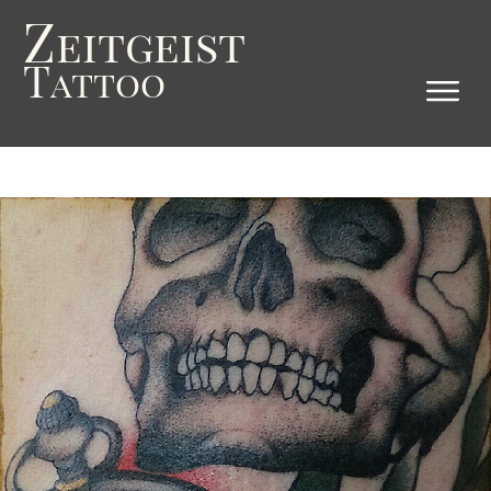
Z
eitgeist
T
attoo