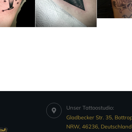
Unser Tattoostudio:
Gladbecker Str. 35, Bottrop
NRW, 46236, Deutschland