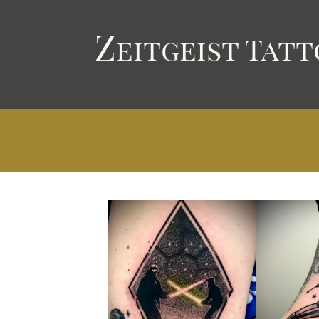
Z
eitgeist
T
att