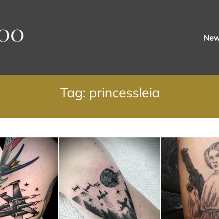
oo
Ne
Tag: princessleia