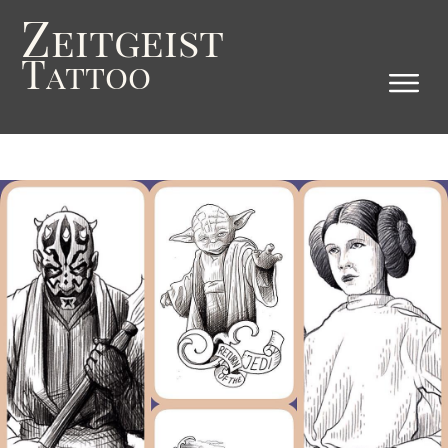
Z
eitgeist
T
attoo