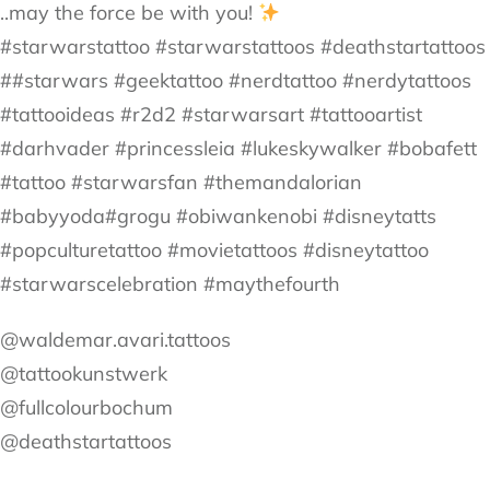
..may the force be with you!
#starwarstattoo #starwarstattoos #deathstartattoos
##starwars #geektattoo #nerdtattoo #nerdytattoos
#tattooideas #r2d2 #starwarsart #tattooartist
#darhvader #princessleia #lukeskywalker #bobafett
#tattoo #starwarsfan #themandalorian
#babyyoda#grogu #obiwankenobi #disneytatts
#popculturetattoo #movietattoos #disneytattoo
#starwarscelebration #maythefourth
@waldemar.avari.tattoos
@tattookunstwerk
@fullcolourbochum
@deathstartattoos