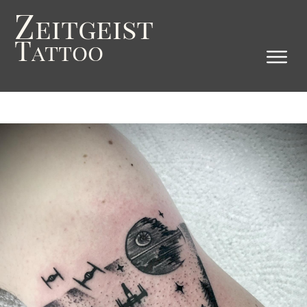
Z
eitgeist
T
attoo