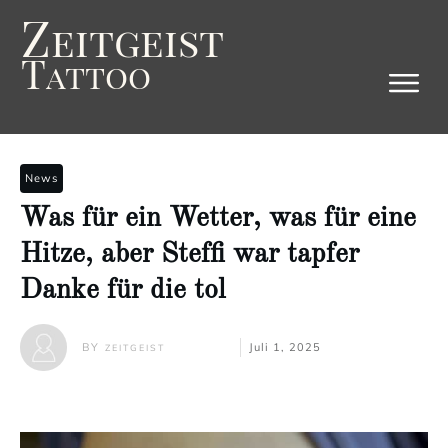
Z
eitgeist
T
attoo
News
Was für ein Wetter, was für eine
Hitze, aber Steffi war tapfer
Danke für die tol
BY
Juli 1, 2025
ZEITGEIST