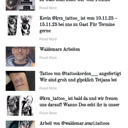
zu Gast sein, leider nur vom 1.12.25 –
Read More
Kevin @kvn_tattoo_ ist vom 10.11.25 –
15.11.25 bei uns zu Gast Für Termine
gerne
Read More
Waldemars Arbeiten
Read More
Tattoo von @tattookordon___ angefertigt
Wir sind groh und glpcklich Tetjana bei
Read More
@kvn_tattoo_ ist bald da und wir freuen
uns darauf! Wanno Dos seht ihr in unser
Read More
Arbeit von @waldemar.avari.tattoos