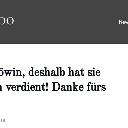
oo
Ne
öwin, deshalb hat sie
h verdient! Danke fürs
025