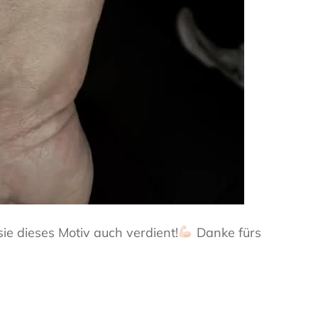
sie dieses Motiv auch verdient!
Danke fürs