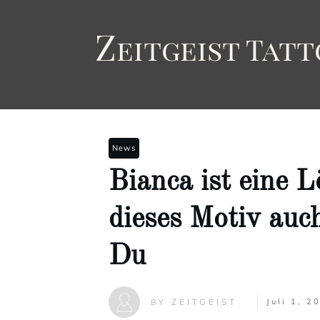
Z
eitgeist
T
att
News
Bianca ist eine L
dieses Motiv auc
Du
ZEITGEIST
Juli 1, 2
BY