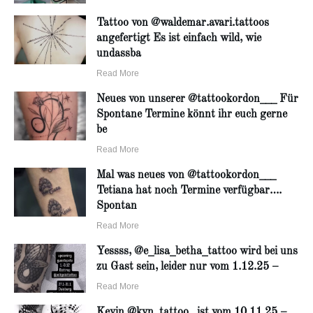
Tattoo von @waldemar.avari.tattoos
angefertigt Es ist einfach wild, wie
undassba
Read More
Neues von unserer @tattookordon___ Für
Spontane Termine könnt ihr euch gerne
be
Read More
Mal was neues von @tattookordon___
Tetiana hat noch Termine verfügbar….
Spontan
Read More
Yessss, @e_lisa_betha_tattoo wird bei uns
zu Gast sein, leider nur vom 1.12.25 –
Read More
Kevin @kvn_tattoo_ ist vom 10.11.25 –