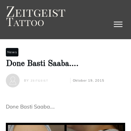
Z
eitgeist
T
attoo
News
Done Basti Saaba….
BY
Oktober 19, 2015
ZEITGEIST
Done Basti Saaba….