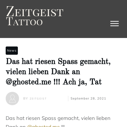
Z
eitgeist
T
attoo
News
Das hat riesen Spass gemacht,
vielen lieben Dank an
@ghosted.me !!! Ach ja, Tat
BY
September 28, 2021
ZEITGEIST
Das hat riesen Spass gemacht, vielen lieben
Dank an
@ghosted.me
!!!