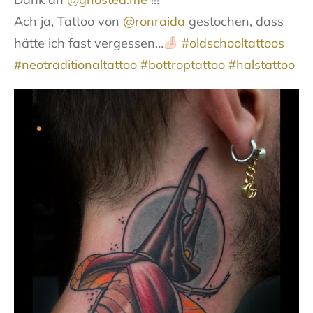
Ach ja, Tattoo von
@ronraida
gestochen, dass
hätte ich fast vergessen…
#oldschooltattoos
#neotraditionaltattoo
#bottroptattoo
#halstattoo