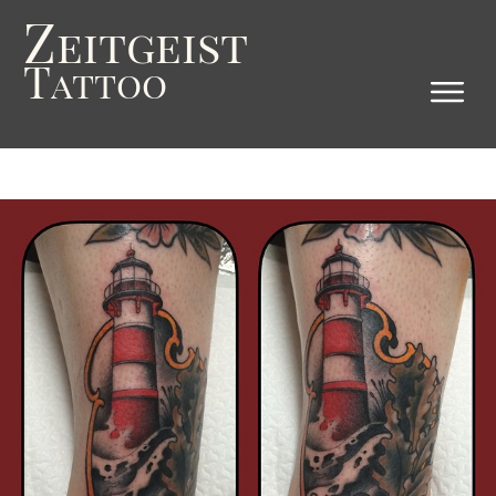
Z
eitgeist
T
attoo