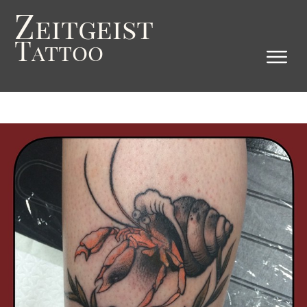
Z
eitgeist
T
attoo