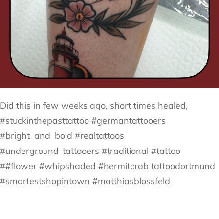
Did this in few weeks ago, short times healed,
#stuckinthepasttattoo #germantattooers
#bright_and_bold #realtattoos
#underground_tattooers #traditional #tattoo
##flower #whipshaded #hermitcrab tattoodortmund
#smartestshopintown #matthiasblossfeld