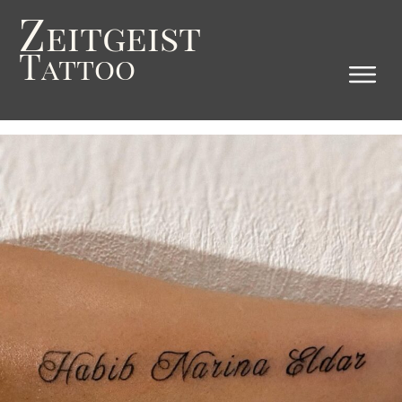
Z
eitgeist
T
attoo