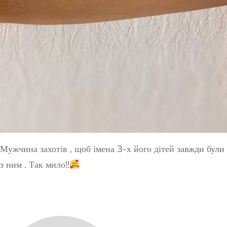
Мужчина захотів , щоб імена 3-х його дітей завжди були
з ним . Так мило!!