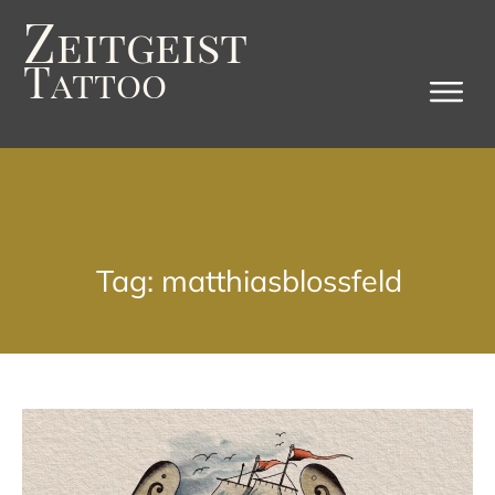
Z
eitgeist
T
attoo
Tag: matthiasblossfeld