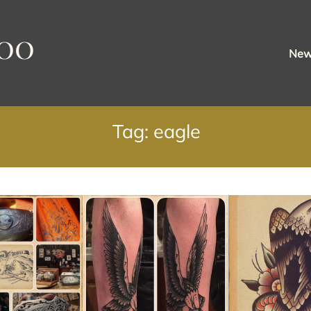
oo
Ne
Tag: eagle