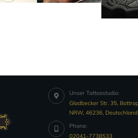
Unser Tattoostudio:
Gladbecker Str. 35, Bottrop
NRW, 46236, Deutschland
Phone:
02041-7738533