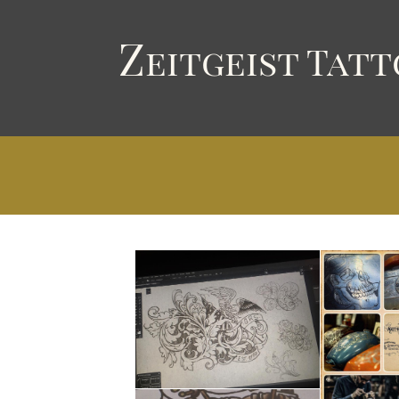
Z
eitgeist
T
att