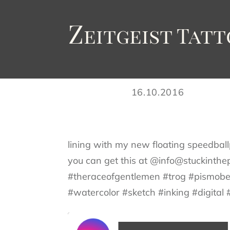
Z
eitgeist
T
att
16.10.2016
lining with my new floating speedballp
you can get this at @info@stuckinthep
#theraceofgentlemen #trog #pismobe
#watercolor #sketch #inking #digita