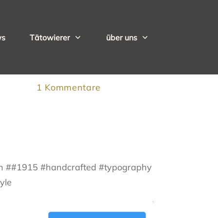
ws
Tätowierer
über uns
1
Kommentare
win ##1915 #handcrafted #typography
yle