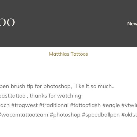
oo
Ne
Matthias Tattoos
en brush tip for photoshop, i like it so much..
ast.tattoo , thanks for watching,
ach #trogwest #traditional #tattooflash #eagle #vt
l #wacomtattooteam #photoshop #speedballpen #oldst