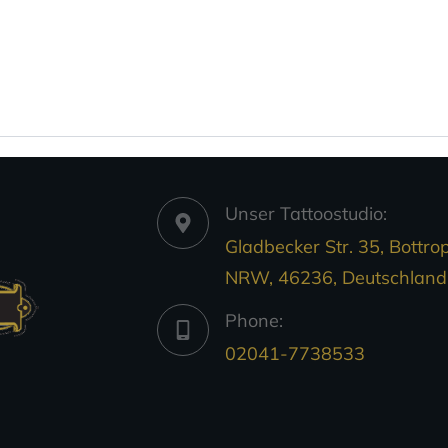
Unser Tattoostudio:
Gladbecker Str. 35, Bottrop
NRW, 46236, Deutschland
Phone:
02041-7738533