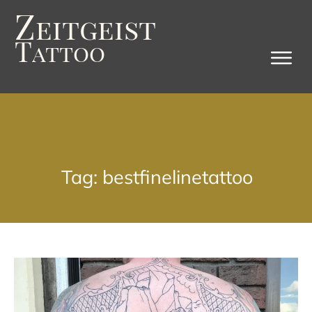
Z
eitgeist
T
attoo
Tag: bestfinelinetattoo