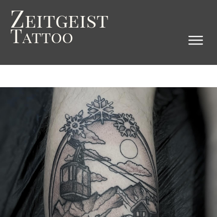
Z
eitgeist
T
attoo