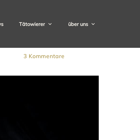
ws
Tätowierer
über uns
3
Kommentare