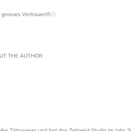
 grosses Vertrauen!!!
UT THE AUTHOR
eller Tätowierer und hat das Zeitgeist Studio im Jahr 