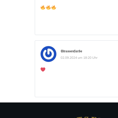
𝕾𝖙𝖗𝖆𝖘𝖘𝖊𝖓𝖋𝖆𝖗𝖇𝖊
02.09.2024 um 18:20 Uhr