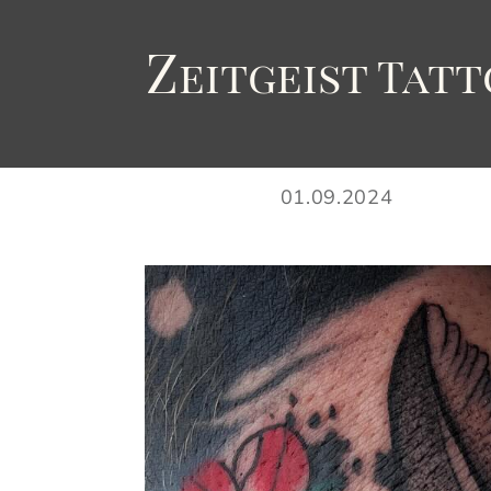
Z
eitgeist
T
att
01.09.2024