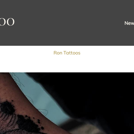
oo
Ne
Ron Tattoos