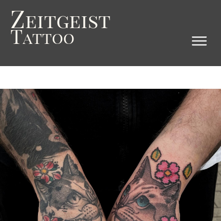
Z
eitgeist
T
attoo