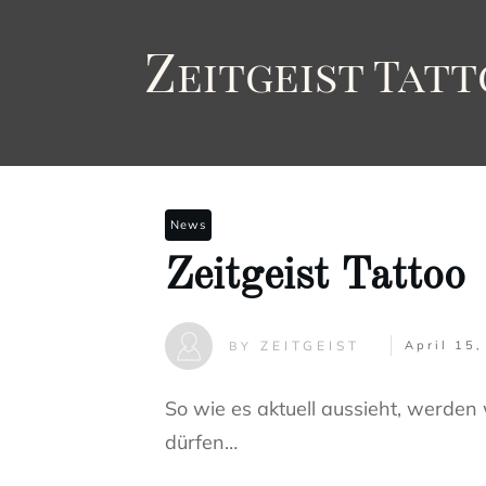
Z
eitgeist
T
att
News
Zeitgeist Tattoo
ZEITGEIST
April 15
BY
So wie es aktuell aussieht, werden
dürfen…