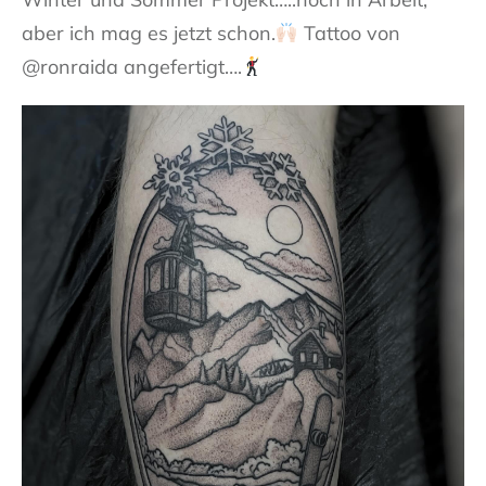
aber ich mag es jetzt schon.
Tattoo von
@ronraida angefertigt….