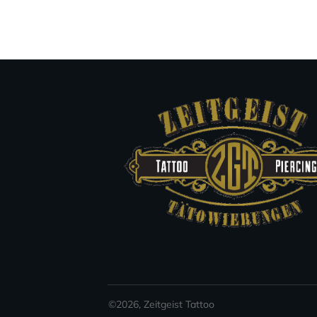
©
2026
,
Zeitgeist Tattoo