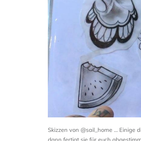
Skizzen von @sail_home … Einige di
dann fertigt sie für euch abgestim