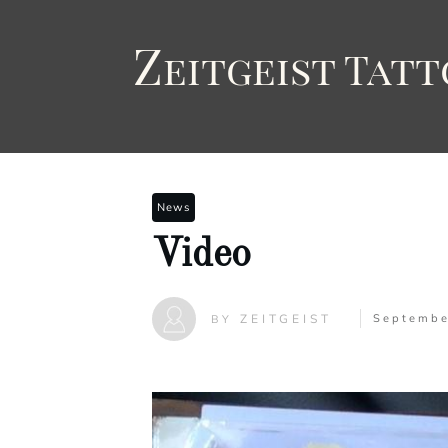
Z
eitgeist
T
att
News
Video
ZEITGEIST
Septembe
BY