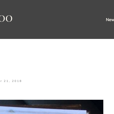
oo
Ne
r 21, 2018