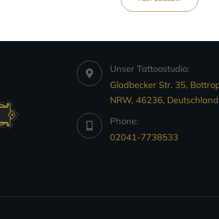
Unser Tattoostudio:
Gladbecker Str. 35, Bottrop
NRW, 46236, Deutschland
Phone:
02041-7738533