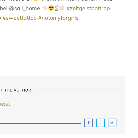
rbei @sail_home
☝
#zeitgeistbottrop
o
#sweettattoo
#notonlyforgirls
T THE AUTHOR
geist
-