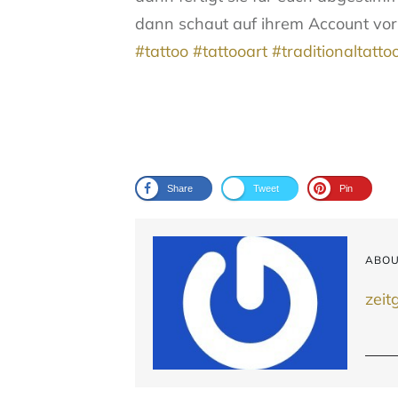
dann schaut auf ihrem Account vo
#tattoo
#tattooart
#traditionaltatto
Share
Tweet
Pin
ABOU
zeit