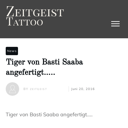
Z
eitgeist
T
attoo
News
Tiger von Basti Saaba
angefertigt…..
BY
Juni 20, 2016
ZEITGEIST
Tiger von Basti Saaba angefertigt….
.