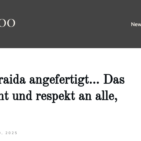
oo
Ne
raida angefertigt… Das
t und respekt an alle,
0, 2025