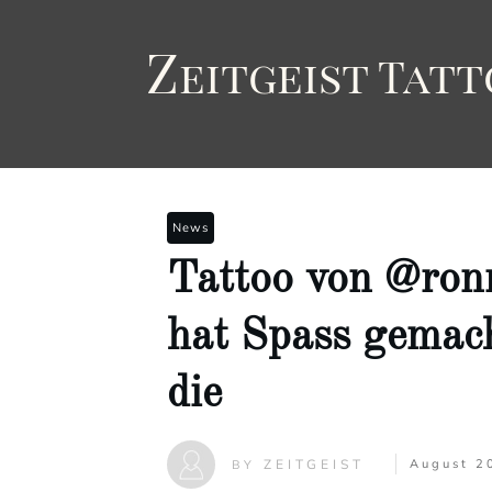
Z
eitgeist
T
att
News
Tattoo von @ron
hat Spass gemach
die
ZEITGEIST
August 2
BY