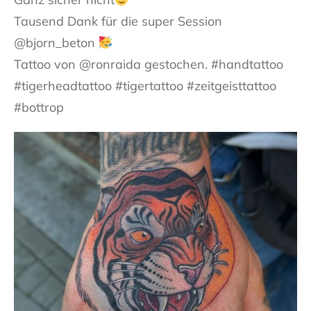
Tausend Dank für die super Session
@bjorn_beton
Tattoo von @ronraida gestochen. #handtattoo
#tigerheadtattoo #tigertattoo #zeitgeisttattoo
#bottrop