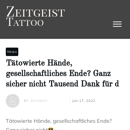
Z
eitgeist
T
attoo
News
Tätowierte Hände,
gesellschaftliches Ende? Ganz
sicher nicht Tausend Dank für d
BY
Juli 17, 2022
ZEITGEIST
Tätowierte Hände, gesellschaftliches Ende?
Ganz sicher nicht