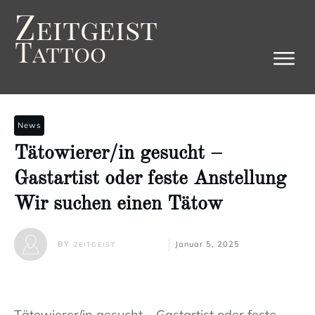
Z
eitgeist
T
attoo
News
Tätowierer/in gesucht –
Gastartist oder feste Anstellung
Wir suchen einen Tätow
BY
Januar 5, 2025
ZEITGEIST
Tätowierer/in gesucht – Gastartist oder feste