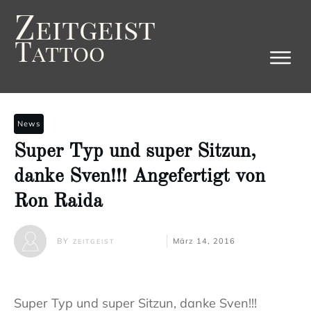
Z
eitgeist
T
attoo
News
Super Typ und super Sitzun,
danke Sven!!! Angefertigt von
Ron Raida
BY
März 14, 2016
ZEITGEIST
Super Typ und super Sitzun, danke Sven!!!