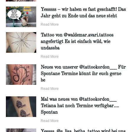
Yesssss – wir haben es fast geschafft! Das
Jahr geht zu Ende und das neue steht
Read More
Tattoo von @waldemar.avari.tattoos
angefertigt Es ist einfach wild, wie
undassba
Read More
Neues von unserer @tattookordon___ Für
Spontane Termine könnt ihr euch gerne
be
Read More
Mal was neues von @tattookordon___
Tetiana hat noch Termine verfügbar….
Spontan
Read More
Yessss, @e_lisa_betha_tattoo wird bei uns