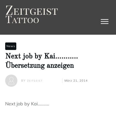
Z
eitgeist
T
attoo
News
Next job by Kai………..
Übersetzung anzeigen
BY
März 21, 2014
ZEITGEIST
Next job by Kai………..