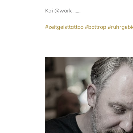
Kai @work …….
#zeitgeisttattoo
#bottrop
#ruhrgebi