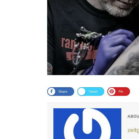
Share
Tweet
Pin
ABOU
zeit