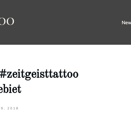
oo
Ne
zeitgeisttattoo
biet
29, 2018