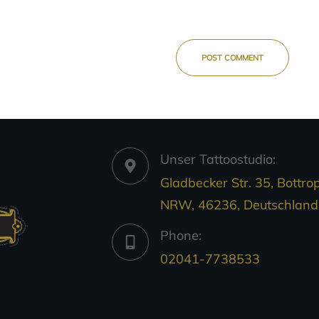
POST COMMENT
Unser Tattoostudio:
Gladbecker Str. 35, Bottrop
NRW, 46236, Deutschland
Phone:
02041-7738533