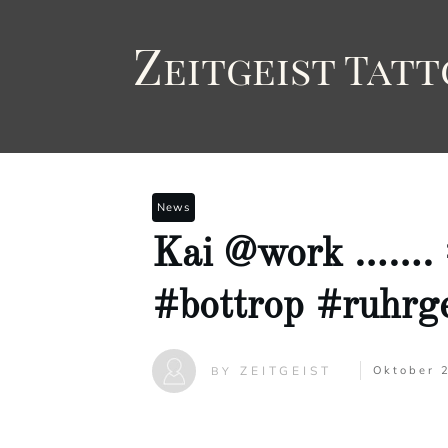
Z
eitgeist
T
att
News
Kai @work ……. #
#bottrop #ruhrge
ZEITGEIST
Oktober 
BY