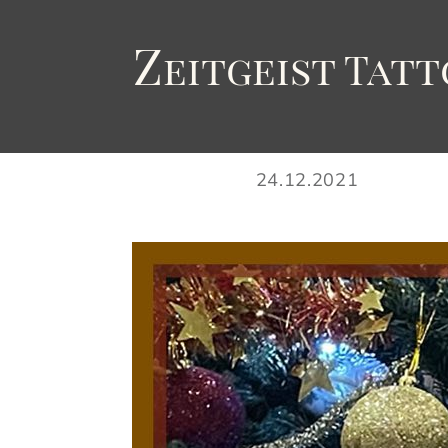
Z
eitgeist
T
att
24.12.2021