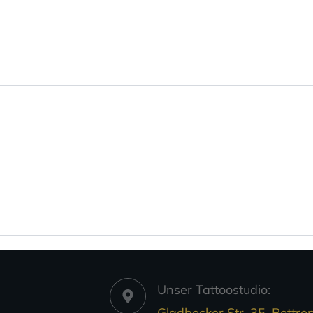
Unser Tattoostudio:
Gladbecker Str. 35, Bottrop