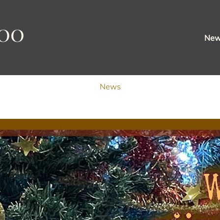
oo
Ne
News