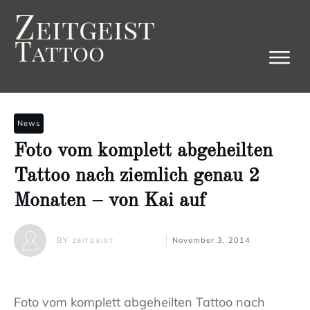
Z
eitgeist
T
attoo
News
Foto vom komplett abgeheilten
Tattoo nach ziemlich genau 2
Monaten – von Kai auf
BY
November 3, 2014
ZEITGEIST
Foto vom komplett abgeheilten Tattoo nach