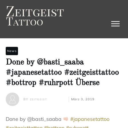
Z
eitgeist
T
attoo
News
Done by @basti_saaba
#japanesetattoo #zeitgeisttattoo
#bottrop #ruhrpott Überse
BY
März 3, 2019
ZEITGEIST
Done by @basti_saaba
#japanesetattoo
#zeitgeisttattoo
#bottrop
#ruhrpott