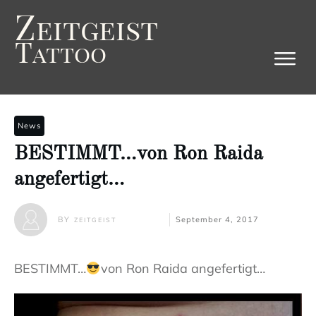
Z
eitgeist
T
attoo
News
BESTIMMT…von Ron Raida
angefertigt…
BY
September 4, 2017
ZEITGEIST
BESTIMMT…
von Ron Raida angefertigt…