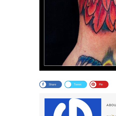
Share
Tweet
Pin
ABOU