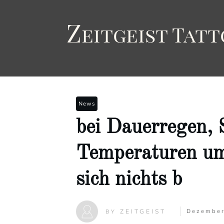
Z
eitgeist
T
att
News
bei Dauerregen,
Temperaturen um 
sich nichts b
ZEITGEIST
Dezember
BY