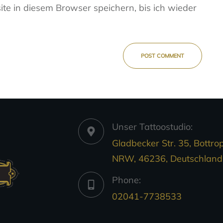
e in diesem Browser speichern, bis ich wieder
POST COMMENT
Unser Tattoostudio:
Gladbecker Str. 35, Bottrop
NRW, 46236, Deutschland
Phone:
02041-7738533