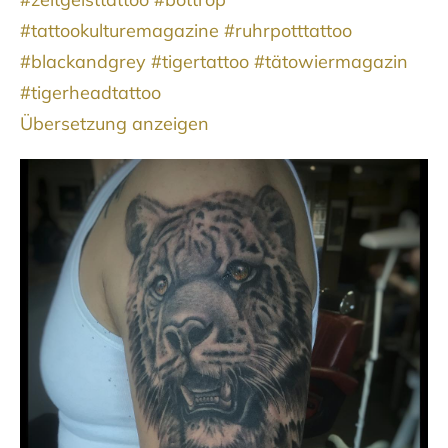
#tattookulturemagazine
#ruhrpotttattoo
#blackandgrey
#tigertattoo
#tätowiermagazin
#tigerheadtattoo
Übersetzung anzeigen