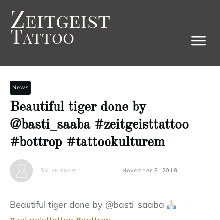
Z
eitgeist
T
attoo
News
Beautiful tiger done by
@basti_saaba #zeitgeisttattoo
#bottrop #tattookulturem
BY
November 8, 2018
ZEITGEIST
Beautiful tiger done by @basti_saaba
#zeitgeisttattoo
#bottrop