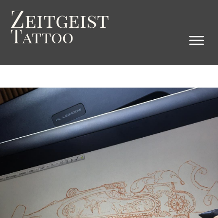
Z
eitgeist
T
attoo