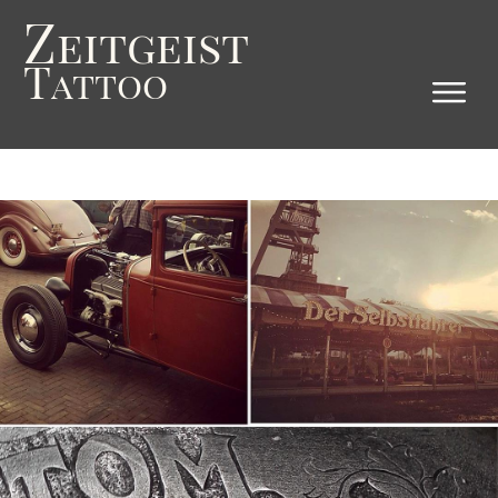
Z
eitgeist
T
attoo