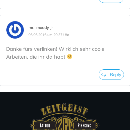
mr._moody_jr
06.06.2016 um 20:37 Uhr
Danke fürs verlinken! Wirklich sehr coole
Arbeiten, die ihr da habt
Reply