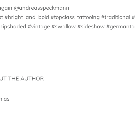
d again @andreasspeckmann
 #bright_and_bold #topclass_tattooing #traditional #
whipshaded #vintage #swallow #sideshow #germantat
UT THE AUTHOR
hias