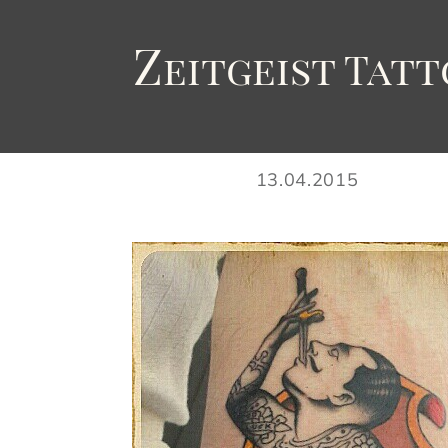
Z
eitgeist
T
att
13.04.2015