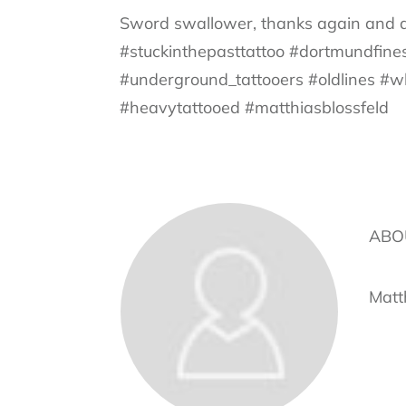
Sword swallower, thanks again an
#stuckinthepasttattoo #dortmundfinest
#underground_tattooers #oldlines #
#heavytattooed #matthiasblossfeld
ABO
Matt