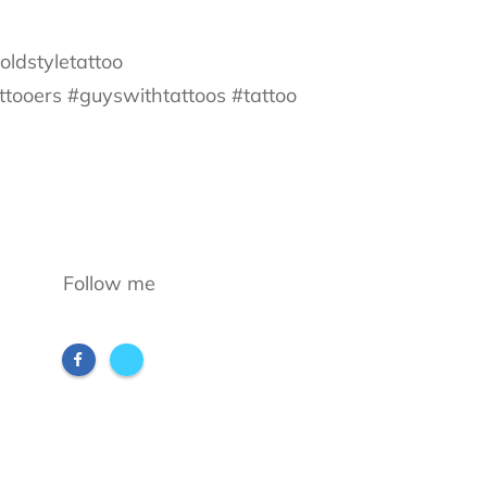
oldstyletattoo
tooers #guyswithtattoos #tattoo
Follow me