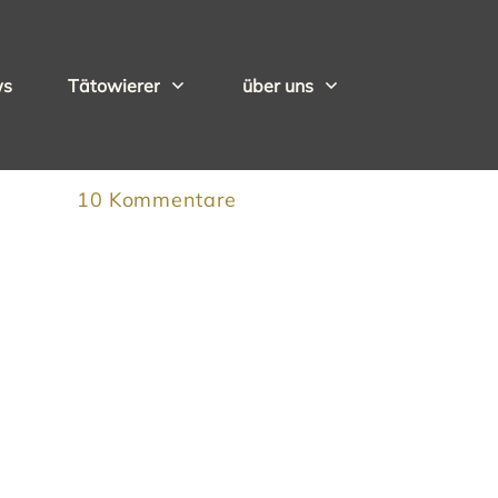
ws
Tätowierer
über uns
10
Kommentare