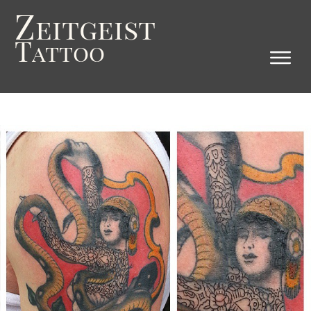
Z
eitgeist
T
attoo