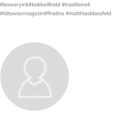
#boweryink#boldwillhold #traditionell
#tätowiermagazin#fineline #matthiasblossfeld