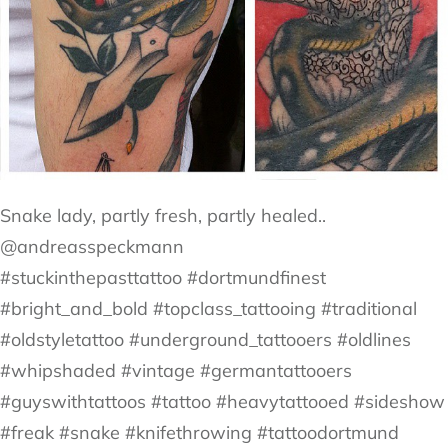
Snake lady, partly fresh, partly healed..
@andreasspeckmann
#stuckinthepasttattoo #dortmundfinest
#bright_and_bold #topclass_tattooing #traditional
#oldstyletattoo #underground_tattooers #oldlines
#whipshaded #vintage #germantattooers
#guyswithtattoos #tattoo #heavytattooed #sideshow
#freak #snake #knifethrowing #tattoodortmund