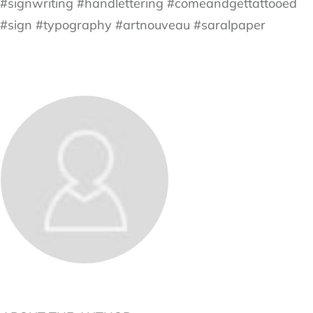
#signwriting #handlettering #comeandgettattooed
#sign #typography #artnouveau #saralpaper