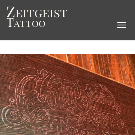
Z
eitgeist
T
attoo