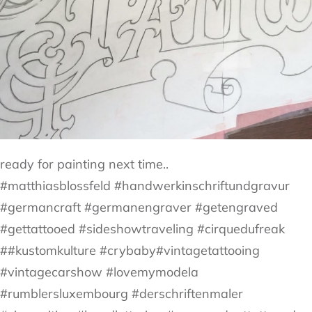
ready for painting next time..
#matthiasblossfeld #handwerkinschriftundgravur
#germancraft #germanengraver #getengraved
#gettattooed #sideshowtraveling #cirquedufreak
##kustomkulture #crybaby#vintagetattooing
#vintagecarshow #lovemymodela
#rumblersluxembourg #derschriftenmaler