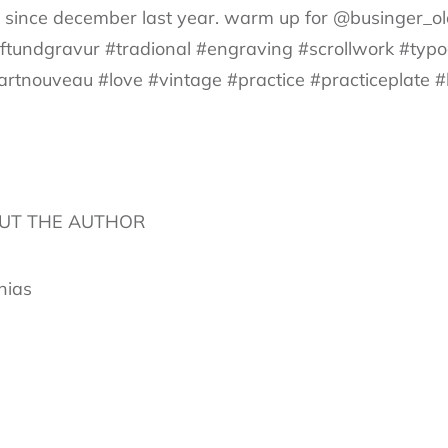
ng since december last year. warm up for @businger_o
ftundgravur #tradional #engraving #scrollwork #typ
#artnouveau #love #vintage #practice #practiceplate
UT THE AUTHOR
hias