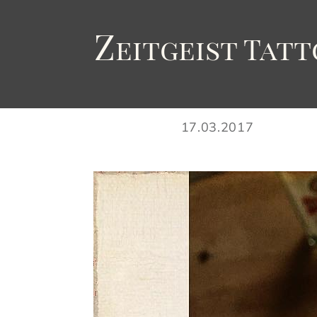
Z
eitgeist
T
att
17.03.2017