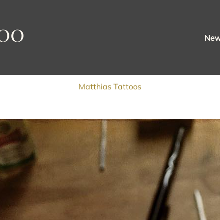
oo
Ne
Matthias Tattoos