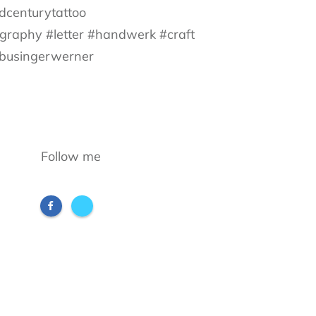
ldcenturytattoo
ography #letter #handwerk #craft
 #busingerwerner
Follow me