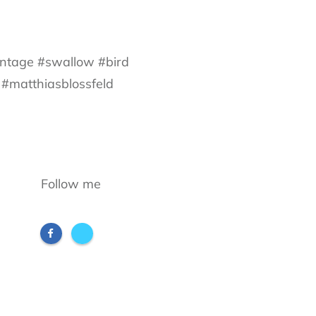
intage #swallow #bird
 #matthiasblossfeld
Follow me