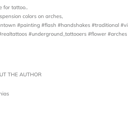
for tattoo..
ispension colors on arches,
intown #painting #flash #handshakes #traditional #v
realtattoos #underground_tattooers #flower #arches
UT THE AUTHOR
hias