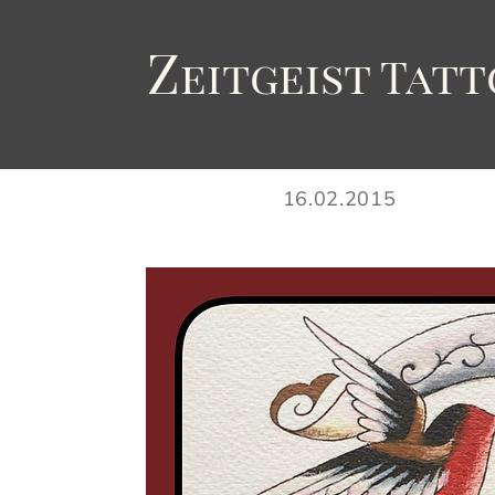
Z
eitgeist
T
att
16.02.2015