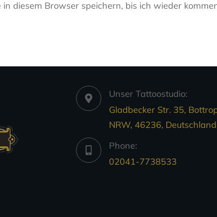
in diesem Browser speichern, bis ich wieder kommen
Unser Tattoostudio:
Gladbecker Str. 35, Bottrop
NRW, 46236, Deutschland
Phone:
02041-7738533