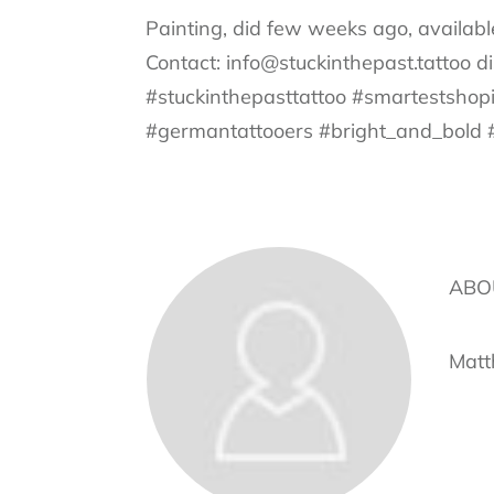
Painting, did few weeks ago, available 
Contact: info@stuckinthepast.tattoo d
#stuckinthepasttattoo #smartestshop
#germantattooers #bright_and_bold #
ABO
Matt