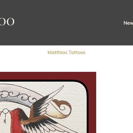
oo
Ne
Matthias Tattoos