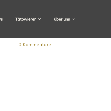
ws
Tätowierer
über uns
0
Kommentare