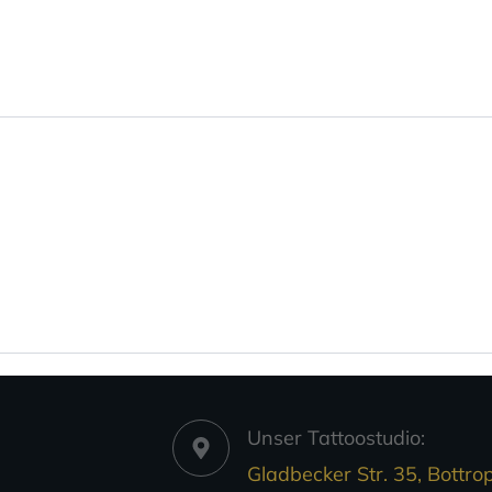
Unser Tattoostudio:
Gladbecker Str. 35, Bottrop