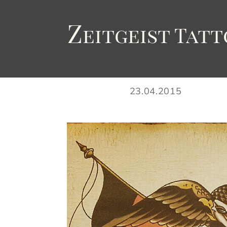
Z
eitgeist
T
att
23.04.2015