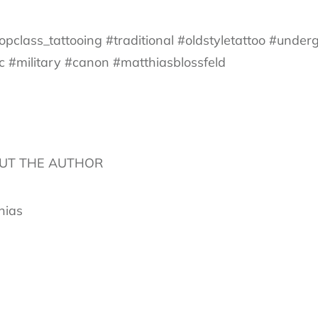
pclass_tattooing #traditional #oldstyletattoo #under
ic #military #canon #matthiasblossfeld
UT THE AUTHOR
hias