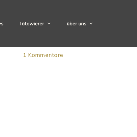
ws
Tätowierer
über uns
1
Kommentare