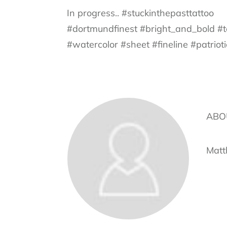
In progress.. #stuckinthepasttattoo
#dortmundfinest #bright_and_bold #to
#watercolor #sheet #fineline #patriot
ABO
Matt