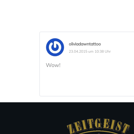
oliviadawntattoo
23.04.2015 um 10:38 Uhr
Wow!