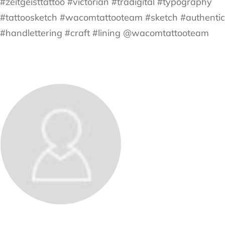
#zeitgeisttattoo #victorian #tradigital #typography
#tattoosketch #wacomtattooteam #sketch #authentic
#handlettering #craft #lining @wacomtattooteam