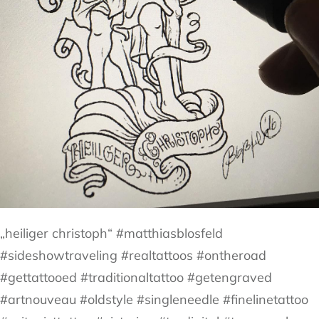
„heiliger christoph“ #matthiasblosfeld
#sideshowtraveling #realtattoos #ontheroad
#gettattooed #traditionaltattoo #getengraved
#artnouveau #oldstyle #singleneedle #finelinetattoo