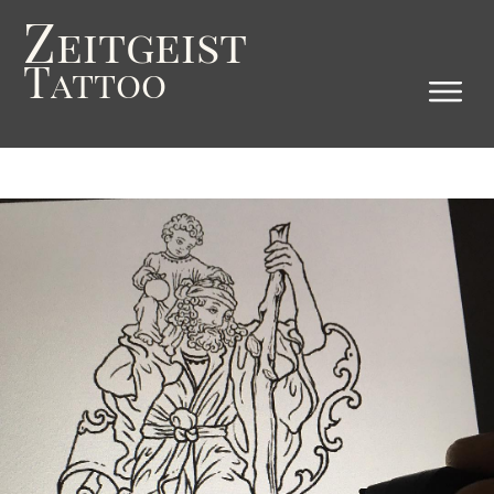
Z
eitgeist
T
attoo