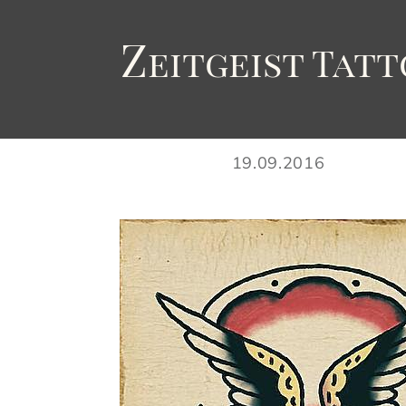
Z
eitgeist
T
att
19.09.2016