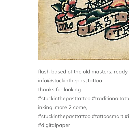
flash based of the old masters, ready 
info@stuckinthepast.tattoo
thanks for looking
#stuckinthepasttattoo #traditionaltatt
inking..more 2 come,
#stuckinthepasttattoo #tattoosmart #ip
#digitalpaper