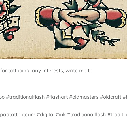
for tattooing, any interests, write me to
oo #traditionalflash #flashart #oldmasters #oldcraft #
adtattooteam #digital #ink #traditionalflash #traditio