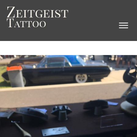
Z
eitgeist
T
attoo