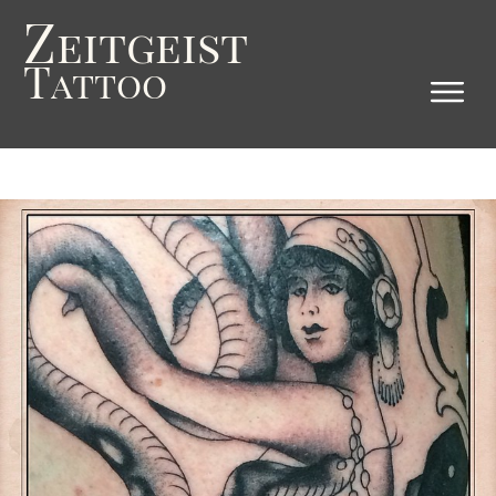
Z
eitgeist
T
attoo