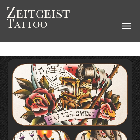
Z
eitgeist
T
attoo